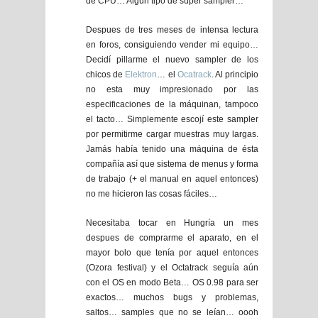
de CPU… Algún tipo de super sampler…
Despues de tres meses de intensa lectura
en foros, consiguiendo vender mi equipo…
Decidí pillarme el nuevo sampler de los
chicos de
Elektron
… el
Ocatrack
. Al principio
no esta muy impresionado por las
especificaciones de la máquinan, tampoco
el tacto… Simplemente escojí este sampler
por permitirme cargar muestras muy largas.
Jamás había tenido una máquina de ésta
compañía así que sistema de menus y forma
de trabajo (+ el manual en aquel entonces)
no me hicieron las cosas fáciles…
Necesitaba tocar en Hungría un mes
despues de comprarme el aparato, en el
mayor bolo que tenía por aquel entonces
(Ozora festival) y el Octatrack seguía aún
con el OS en modo Beta… OS 0.98 para ser
exactos… muchos bugs y problemas,
saltos… samples que no se leían… oooh