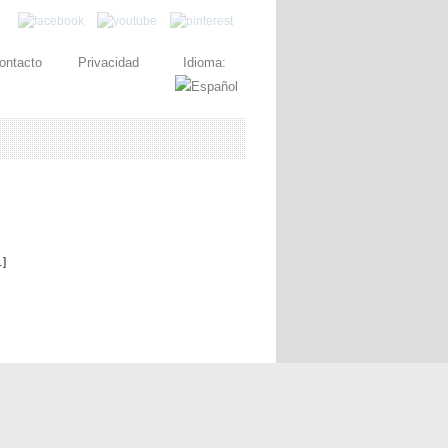
ontacto
Privacidad
Idioma:
…]