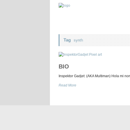
Tag
synth
BIO
Inspektor Gadjet: (AKA Multiman) Hola mi no
Read More