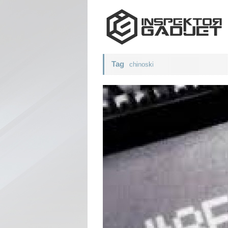
Tag
chinoski