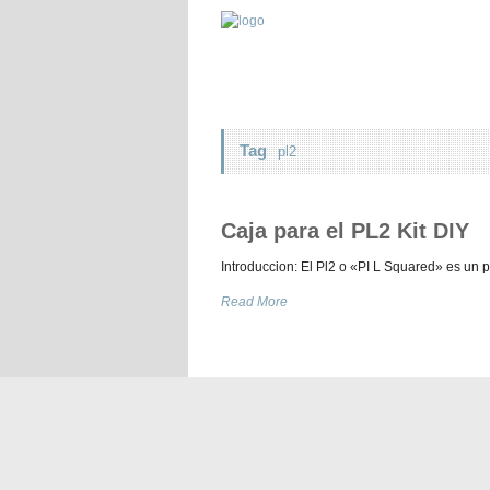
Tag
pl2
Caja para el PL2 Kit DIY
Introduccion: El Pl2 o «PI L Squared» es un 
Read More