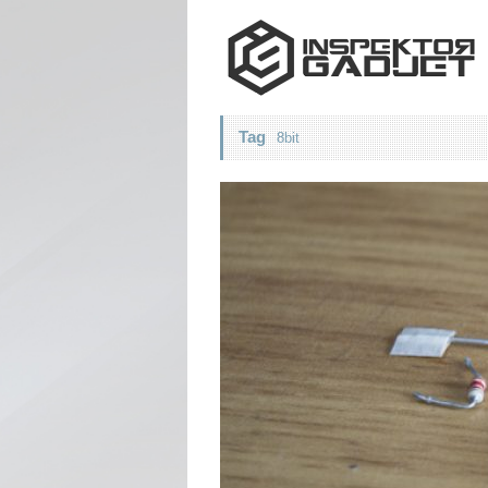
Tag
8bit